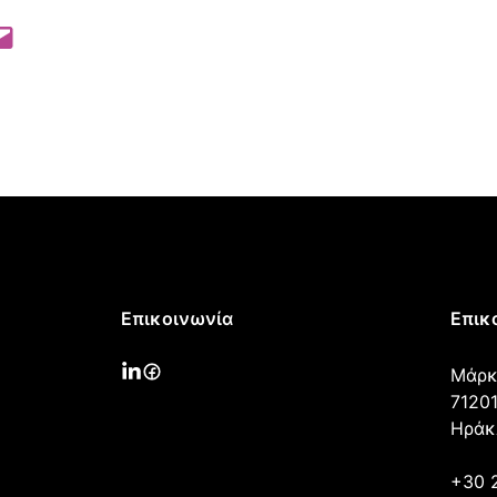
 Pinterest
l this Page
Επικοινωνία
Επικ
Μάρκ
71201
Ηράκ
+30 