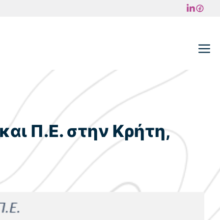
M
αι Π.Ε. στην Κρήτη,