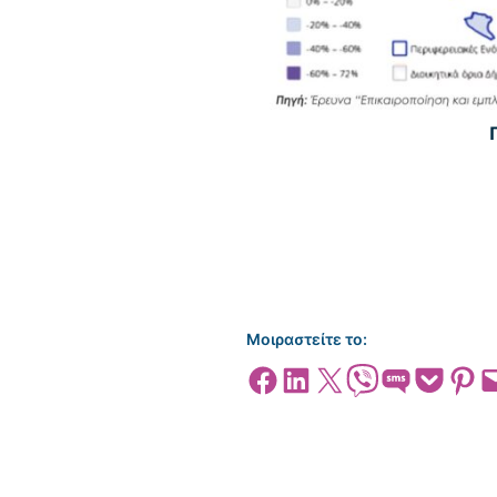
Μοιραστείτε το:
Share on Facebook
Share on LinkedIn
Share on X
Share on Viber
Share on SMS
Share on Pocket
Share on
Emai