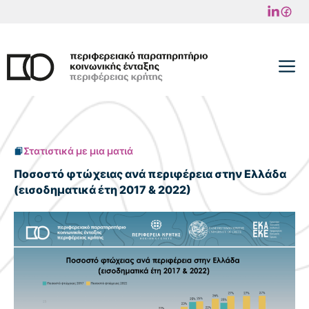
Μετάβαση
σε
περιεχόμενο
M
Στατιστικά με μια ματιά
Ποσοστό φτώχειας ανά περιφέρεια στην Ελλάδα
(εισοδηματικά έτη 2017 & 2022)