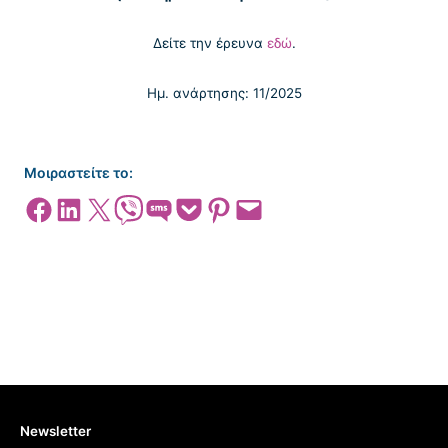
Δείτε την έρευνα
εδώ
.
Ημ. ανάρτησης: 11/2025
Μοιραστείτε το:
Share on Facebook
Share on LinkedIn
Share on X
Share on Viber
Share on SMS
Share on Pocket
Share on Pinterest
Email this Page
Newsletter