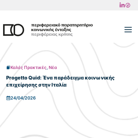
Μετάβαση
σε
περιεχόμενο
M
Καλές Πρακτικές
,
Νέα
Progetto Quid: Ένα παράδειγμα κοινωνικής
επιχείρησης στην Ιταλία
24/04/2026