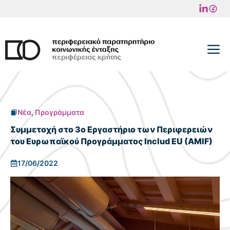
Μετάβαση
σε
περιεχόμενο
M
Νέα
,
Προγράμματα
Συμμετοχή στο 3ο Εργαστήριο των Περιφερειών
του Ευρωπαϊκού Προγράμματος Includ EU (AMIF)
17/06/2022