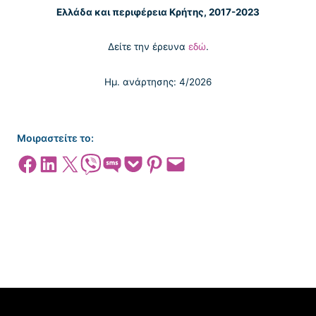
Ελλάδα και περιφέρεια Κρήτης, 2017-2023
Δείτε την έρευνα
εδώ
.
Ημ. ανάρτησης: 4/2026
Μοιραστείτε το:
Share on Facebook
Share on LinkedIn
Share on X
Share on Viber
Share on SMS
Share on Pocket
Share on Pinterest
Email this Page