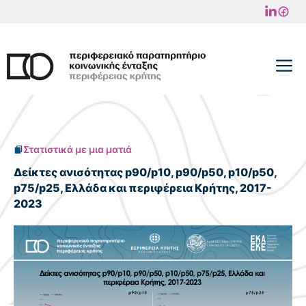
Μετάβαση
σε
περιεχόμενο
M
Στατιστικά με μια ματιά
Δείκτες ανισότητας p90/p10, p90/p50, p10/p50,
p75/p25, Ελλάδα και περιφέρεια Κρήτης, 2017-
2023