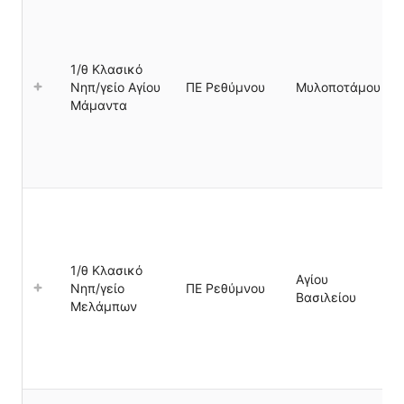
1/θ Κλασικό
Νηπ/γείο Αγίου
ΠΕ Ρεθύμνου
Μυλοποτάμου
Μάμαντα
1/θ Κλασικό
Αγίου
Νηπ/γείο
ΠΕ Ρεθύμνου
Βασιλείου
Μελάμπων