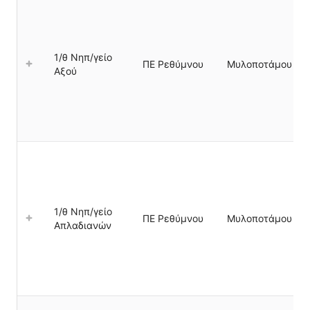
1/θ Νηπ/γείο
ΠΕ Ρεθύμνου
Μυλοποτάμου
Αξού
1/θ Νηπ/γείο
ΠΕ Ρεθύμνου
Μυλοποτάμου
Απλαδιανών