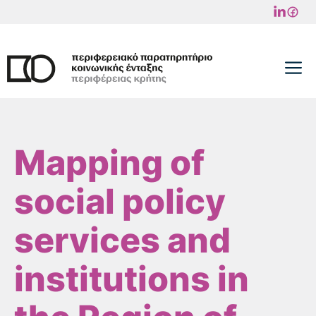
Skip
to
content
M
Mapping of
social policy
services and
institutions in