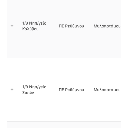
1/θ Νηπ/γείο
ΠΕ Ρεθύμνου
Μυλοποτάμου
Καλύβου
1/θ Νηπ/γείο
ΠΕ Ρεθύμνου
Μυλοποτάμου
Σισών