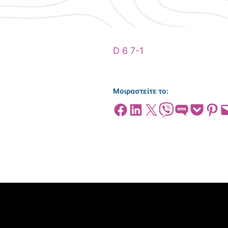
D 6 7-1
Μοιραστείτε το:
Share on Facebook
Share on LinkedIn
Share on X
Share on Viber
Share on SMS
Share on Pocket
Share on
Emai