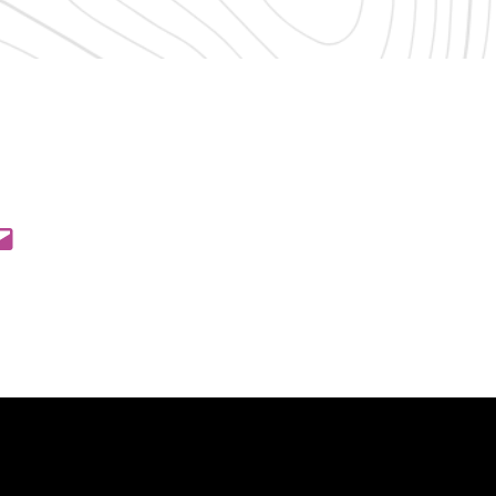
 Pinterest
l this Page