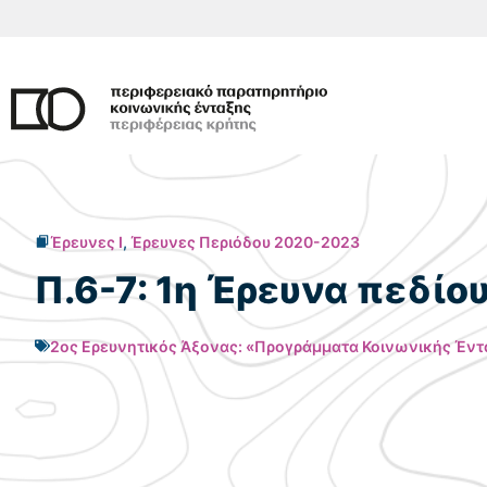
Μετάβαση
σε
περιεχόμενο
Έρευνες I
,
Έρευνες Περιόδου 2020-2023
Π.6-7: 1η Έρευνα πεδίο
2ος Ερευνητικός Άξονας: «Προγράμματα Κοινωνικής Έντα