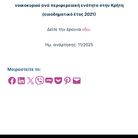
νοικοκυριού ανά περιφερειακή ενότητα στην Κρήτη
(εισοδηματικό έτος 2021)
Δείτε την έρευνα
εδώ
.
Ημ. ανάρτησης: 11/2025
Μοιραστείτε το:
Share on Facebook
Share on LinkedIn
Share on X
Share on Viber
Share on SMS
Share on Pocket
Share on Pinterest
Email this Page