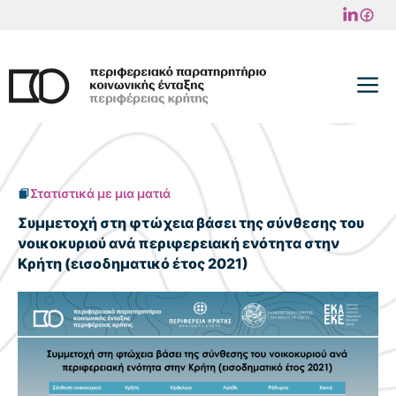
Μετάβαση
σε
περιεχόμενο
M
Στατιστικά με μια ματιά
Συμμετοχή στη φτώχεια βάσει της σύνθεσης του
νοικοκυριού ανά περιφερειακή ενότητα στην
Κρήτη (εισοδηματικό έτος 2021)